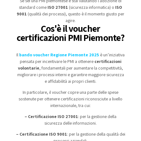
Se sei una PMI piemontese e stai valutando l’adozione di
standard come
ISO 27001
(sicurezza informatica) o
ISO
9001
(qualità dei processi), questo è il momento giusto per
agire.
Cos'è il voucher
certificazioni PMI Piemonte?
Il
bando voucher Regione Piemonte 2025
è un’iniziativa
pensata per incentivare le PMI a ottenere
certificazioni
volontarie
, fondamentali per aumentare la competitività,
migliorare i processi interni e garantire maggiore sicurezza
e affidabilità ai propri clienti.
In particolare, il voucher copre una parte delle spese
sostenute per ottenere certificazioni riconosciute a livello
internazionale, tra cui:
– Certificazione ISO 27001
: per la gestione della
sicurezza delle informazioni.
– Certificazione ISO 9001
: per la gestione della qualità dei
processi aziendali.