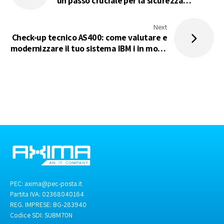
un passo cruciale per la sicurezza
informatica delle PMI
Next
Check-up tecnico AS400: come valutare e
modernizzare il tuo sistema IBM i in modo
sicuro e sostenibile
PEC:
axima@pec-posta.it
Partita IVA: 02368040164
REG. IMPRESE: BG-283940
Codice SDI:
SUBM70N