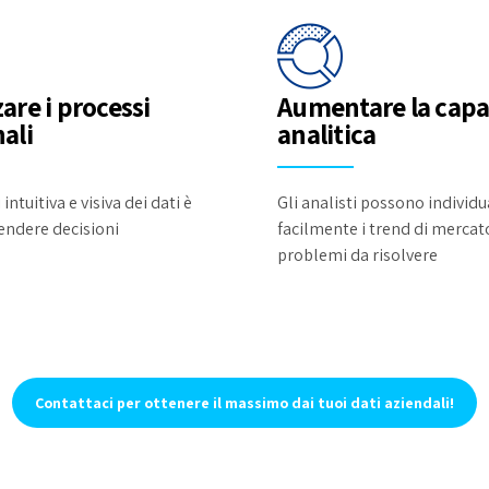
are i processi
Aumentare la capa
ali
analitica
 intuitiva e visiva dei dati è
Gli analisti possono individu
rendere decisioni
facilmente i trend di mercat
problemi da risolvere
Contattaci per ottenere il massimo dai tuoi dati aziendali!