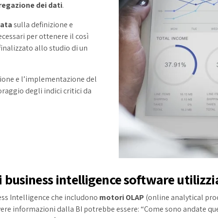
egazione dei dati
.
zata
sulla definizione e
essari per ottenere il così
nalizzato allo studio di un
izione e l’implementazione del
raggio degli indici critici da
i business intelligence software utilizz
ness Intelligence che includono
motori OLAP
(online analytical pro
re informazioni dalla BI potrebbe essere: “Come sono andate que