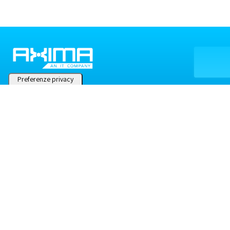
PEC:
axima@pec-posta.it
Partita IVA: 02368040164
REG. IMPRESE: BG-283940
Codice SDI:
SUBM70N
Sede Centrale
Via Pietro Ruggeri da Stabello, 49/B, 24123 Bergamo (BG)
Telefono: 035899166
Email:
info@axima.it
Sede Biella