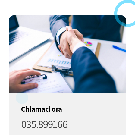
Chiamaci ora
035.899166