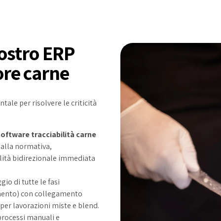
nostro ERP
tore carne
ale per risolvere le criticità
software tracciabilità carne
dalla normativa,
ilità bidirezionale immediata
io di tutte le fasi
mento) con collegamento
per lavorazioni miste e blend.
 processi manuali e