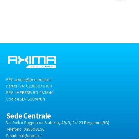
informatica delle PMI
PEC:
axima@pec-posta.it
Partita IVA: 02368040164
REG. IMPRESE: BG-283940
Codice SDI:
SUBM70N
Sede Centrale
Via Pietro Ruggeri da Stabello, 49/B, 24123 Bergamo (BG)
Telefono: 035899166
Email:
info@axima.it