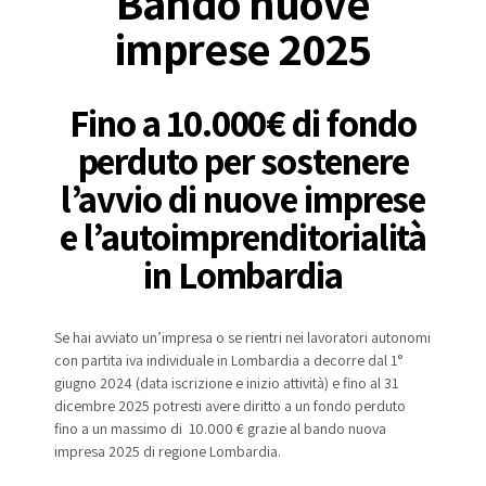
Bando nuove
imprese 2025
Fino a 10.000€ di fondo
perduto per sostenere
l’avvio di nuove imprese
e l’autoimprenditorialità
in Lombardia
Se hai avviato un’impresa o se rientri nei lavoratori autonomi
con partita iva individuale in Lombardia a decorre dal 1°
giugno 2024 (data iscrizione e inizio attività) e fino al 31
dicembre 2025 potresti avere diritto a un fondo perduto
fino a un massimo di 10.000 € grazie al bando nuova
impresa 2025 di regione Lombardia.