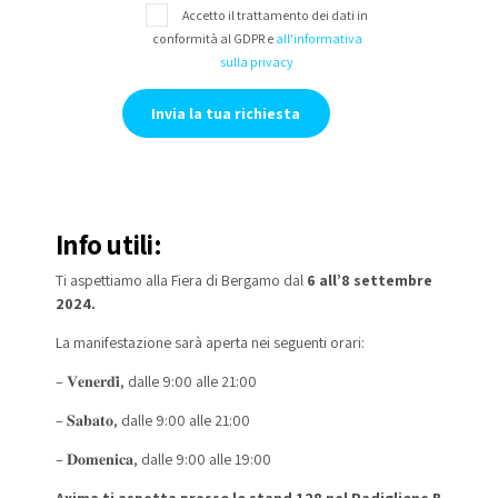
Accetto il trattamento dei dati in
conformità al GDPR e
all'informativa
sulla privacy
Info utili:
Ti aspettiamo alla Fiera di Bergamo dal
6 all’8 settembre
2024.
La manifestazione sarà aperta nei seguenti orari:
– 𝐕𝐞𝐧𝐞𝐫𝐝𝐢̀, dalle 9:00 alle 21:00
– 𝐒𝐚𝐛𝐚𝐭𝐨, dalle 9:00 alle 21:00
– 𝐃𝐨𝐦𝐞𝐧𝐢𝐜𝐚, dalle 9:00 alle 19:00
Axima ti aspetta presso lo stand 128 nel Padiglione B